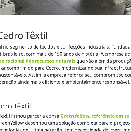
edro Têxtil
nal no segmento de tecidos e confecções industriais. Funda
til brasileiro, com mais de 150 anos de história. A empresa a
uso racional dos recursos naturais
que vão além da produçã
 ar comprimido para Cedro, modernizando sua infraestrutura
 sustentáveis. Assim, a empresa reforça seu compromisso c
ação ainda mais eficiente e ambientalmente responsável.
dro Têxtil
Têxtil firmou parceria com a
GreenYellow, referência em sol
A GreenYellow desenhou uma solução completa para o projeto
ecnologias de última geração, sem necessidade de investimen