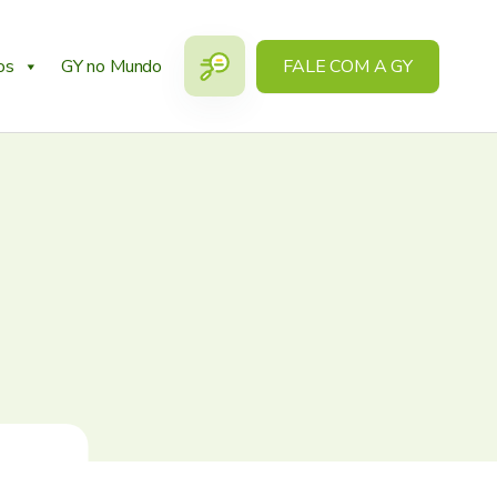
os
GY no Mundo
FALE COM A GY