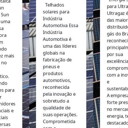
taica
Telhados
para Ultr
un
solares para
Ultragaz 
 Sun
Indústria
das maio
é uma
Automotiva Essa
distribui
sa
Indústria
gás do Bra
ora
Automotiva é
reconhec
em
uma das líderes
principal
ndo
globais na
por sua
ez mais
fabricação de
excelência
 no
pneus e
comprom
produtos
com a ino
tico.
automotivos,
e
ndo
reconhecida
sustentab
es para
pela inovação e
A empres
r
sobretudo a
forte pre
midores
qualidade de
no merca
ciais e
suas operações.
energia, 
iais
Comprometida
destacad
ersas