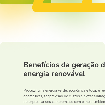
Benefícios da geração 
energia renovável
Fazemos a gestão de ativos
Investimos nos p
e garantimos a geração e
enquanto você in
Produzir uma energia verde, econômica e local é r
performance da usina.
seu negócio.
energéticas, ter previsão de custos e evitar a infla
de expressar seu compromisso com o meio ambien