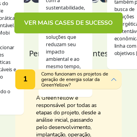
com a
também p
s do
sustentabilidade,
busca de
de
a indústria tem
soluções
prática
VER MAIS CASES DE SUCESSO
se dedicado a
energétic
ntável.
implementar
sustentáv
Mobi
soluções que
econômic
reduzam seu
linha com
cionar
Perguntas Frequentes
impacto
objetivos 
es
ambiental e ao
ticas
mesmo tempo,
táveis e
otimizem seus
Como funcionam os projetos de
xo
1
geração de energia solar da
processos. […]
GreenYellow?
ndo o
A GreenYellow é
responsável por todas as
etapas do projeto, desde a
análise inicial, passando
pelo desenvolvimento,
implantação, operação,