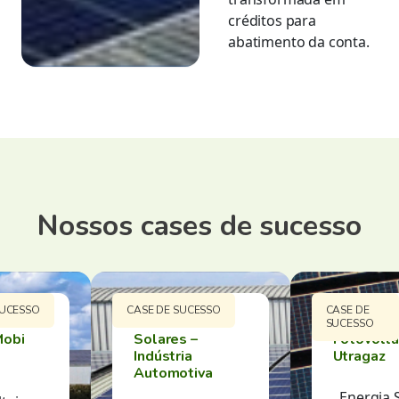
créditos para
abatimento da conta.
Nossos cases de sucesso
SUCESSO
CASE DE SUCESSO
CASE DE
a Solar
Telhados
Usina
SUCESSO
Mobi
Solares –
Fotovolta
Indústria
Utragaz
Automotiva
Energia S