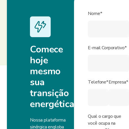
Nome*
Comece
E-mail Corporativo*
hoje
mesmo
sua
Telefone*
Empresa*
transição
energética
Qual o cargo que
Nossa plataforma
você ocupa na
sinérgica engloba