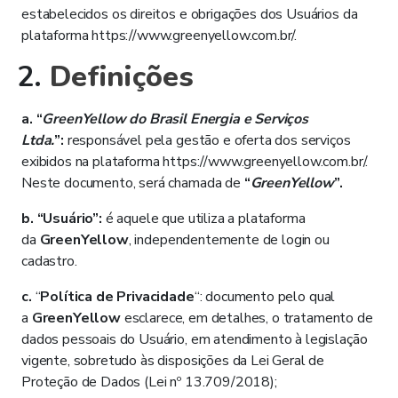
estabelecidos os direitos e obrigações dos Usuários da
plataforma
https://www.greenyellow.com.br/
.
Definições
a. “
GreenYellow do Brasil Energia e Serviços
Ltda.
”
:
responsável pela gestão e oferta dos serviços
exibidos na plataforma
https://www.greenyellow.com.br/
.
Neste documento, será chamada de
“
GreenYellow
”.
b. “Usuário”:
é aquele que utiliza a plataforma
da
GreenYellow
, independentemente de login ou
cadastro.
c.
“
Política de Privacidade
“: documento pelo qual
a
GreenYellow
esclarece, em detalhes, o tratamento de
dados pessoais do Usuário, em atendimento à legislação
vigente, sobretudo às disposições da Lei Geral de
Proteção de Dados (Lei nº 13.709/2018);