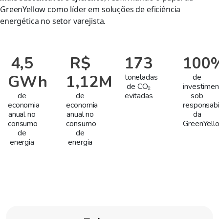
GreenYellow como líder em soluções de eficiência
energética no setor varejista.
4,5
R$
173
100
GWh
1,12M
toneladas
de
de CO₂
investimen
de
de
evitadas
sob
economia
economia
responsabi
anual no
anual no
da
consumo
consumo
GreenYell
de
de
energia
energia