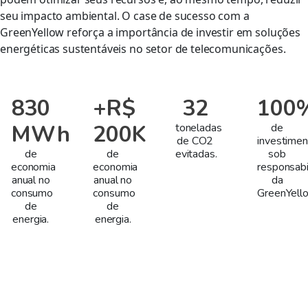
seu impacto ambiental. O case de sucesso com a
GreenYellow reforça a importância de investir em soluções
energéticas sustentáveis no setor de telecomunicações.
830
+R$
32
100
MWh
200K
toneladas
de
de CO2
investimen
de
de
evitadas.
sob
economia
economia
responsabi
anual no
anual no
da
consumo
consumo
GreenYell
de
de
energia.
energia.