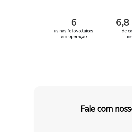
6
6,
usinas fotovoltaicas
de c
em operação
in
Fale com noss