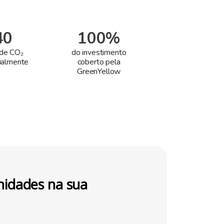
40
100%
 de CO₂
do investimento
ualmente
coberto pela
GreenYellow
nidades na sua