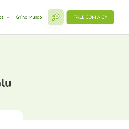
os
GY no Mundo
FALE COM A GY
alu