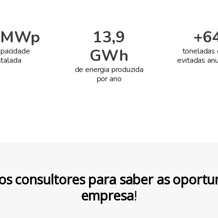
8 MWp
13,9
+6
GWh
apacidade
toneladas
stalada
evitadas an
de energia produzida
por ano
os consultores para saber as oportu
empresa
!