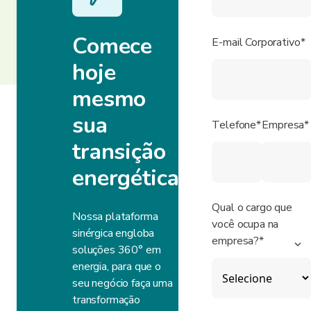
Comece
E-mail Corporativo*
hoje
mesmo
sua
Telefone*
Empresa*
transição
energética
Qual o cargo que
Nossa plataforma
você ocupa na
sinérgica engloba
empresa?*
soluções 360° em
energia, para que o
seu negócio faça uma
transformação