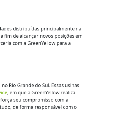
ades distribuídas principalmente na
 a fim de alcançar novos
posições em
rceria com
a
GreenYell
ow
para a
s no Rio Grande do Sul. Essas usinas
vice
, em que a
GreenYellow
realiza
reforça seu compromisso com a
tudo,
de forma
responsável com o