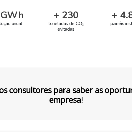
1 GWh
+ 230
+ 4.
dução anual
toneladas de CO₂
painéis in
evitadas
os consultores para saber as oportu
empresa
!