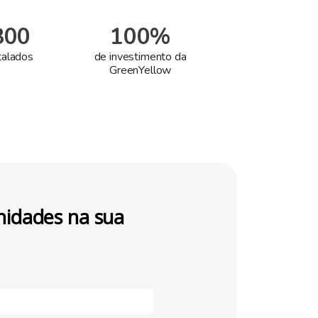
800
100%
stalados
de investimento da
GreenYellow
nidades na sua