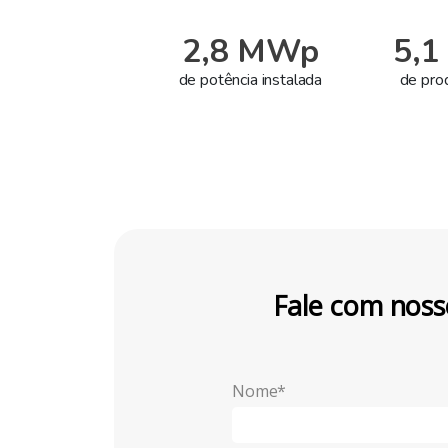
2,8 MWp
5,
de potência instalada
de pro
Fale com noss
Nome*