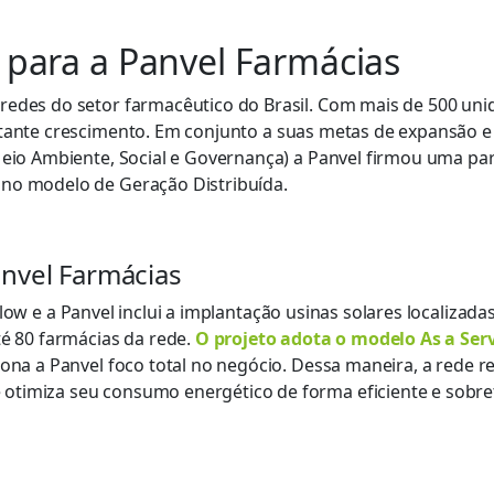
G para a Panvel Farmácias
edes do setor farmacêutico do Brasil. Com mais de 500 unid
tante crescimento. Em
conjunto
a
suas metas de
expansão
e
Meio Ambiente, Social e Governança)
a
Panv
el
firmou uma pa
 no modelo de Geração Distribuída.
anvel Farmácias
low
e a
Panvel
inclui a implantação usinas solares localizada
té 80 farmácias da rede.
O projeto
adot
a
o modelo As a
Ser
iona a
Panvel
foco total no negócio
.
Dessa maneira
, a rede 
 otimiza
seu
consumo energético de forma eficiente e sobre