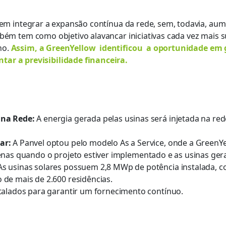
em integrar a expansão contínua da rede, sem, todavia, a
ém tem como objetivo alavancar iniciativas
cada vez mais
s
no.
Assim, a
GreenYellow
identificou
a
oportunidade
em 
tar a previsibilidade financeira
.
 na Rede:
A energia gerada pelas usinas será injetada na r
lar:
A Panvel optou pelo modelo As a Service, onde a GreenYe
enas
quando o projeto estiver implementado e as usinas ge
As usinas solares possuem 2,8 MWp de potência instalada, 
 de mais de 2.600 residências.
talados para garantir um fornecimento contínuo.