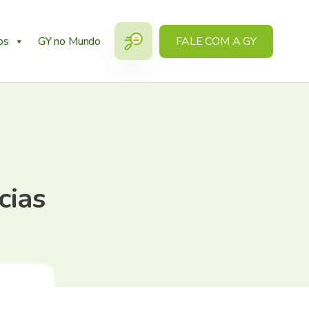
os
GY no Mundo
FALE COM A GY
cias