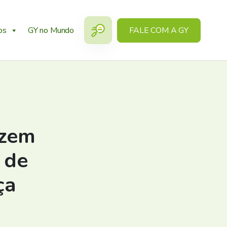
os
GY no Mundo
FALE COM A GY
azem
 de
ça