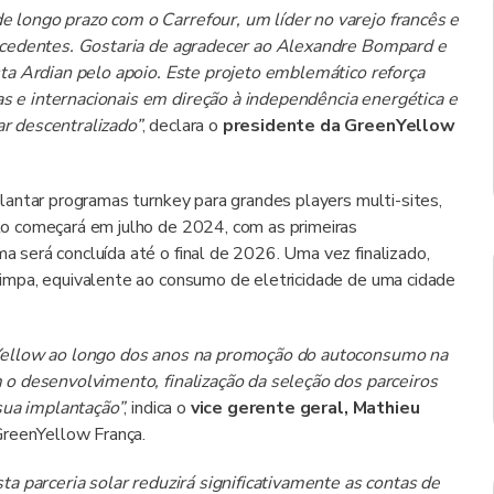
longo prazo com o Carrefour, um líder no varejo francês e
recedentes. Gostaria de agradecer ao Alexandre Bompard e
ta Ardian pelo apoio. Este projeto emblemático reforça
 e internacionais em direção à independência energética e
r descentralizado”
, declara o
presidente da GreenYellow
antar programas turnkey para grandes players multi-sites,
o começará em julho de 2024, com as primeiras
será concluída até o final de 2026. Uma vez finalizado,
impa, equivalente ao consumo de eletricidade de uma cidade
nYellow ao longo dos anos na promoção do autoconsumo na
 o desenvolvimento, finalização da seleção dos parceiros
sua implantação”
, indica o
vice gerente geral, Mathieu
 GreenYellow França.
a parceria solar reduzirá significativamente as contas de