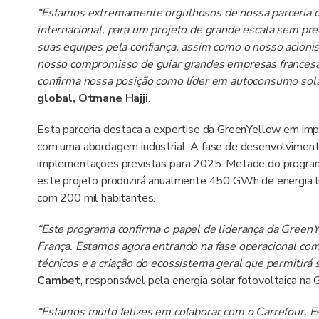
“Estamos extremamente orgulhosos de nossa parceria de 
internacional, para um projeto de grande escala sem p
suas equipes pela confiança, assim como o nosso acionis
nosso compromisso de guiar grandes empresas francesas
confirma nossa posição como líder em autoconsumo sola
global, Otmane Hajji
.
Esta parceria destaca a expertise da GreenYellow em impl
com uma abordagem industrial. A fase de desenvolviment
implementações previstas para 2025. Metade do programa 
este projeto produzirá anualmente 450 GWh de energia l
com 200 mil habitantes.
“Este programa confirma o papel de liderança da Gree
França. Estamos agora entrando na fase operacional com
técnicos e a criação do ecossistema geral que permitirá 
Cambet
, responsável pela energia solar fotovoltaica na
“Estamos muito felizes em colaborar com o Carrefour. Est