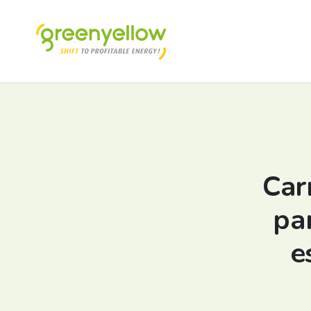
Car
pa
e