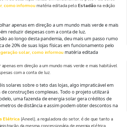
r
,
como informou
matéria editada pelo
Estadão
na edição
a olhar apenas em direção a um mundo mais verde e mais
bém reduzir despesas com a conta de luz.
nsão ao longo desta pandemia, deu mais um passo rumo
ca de 20% de suas lojas físicas em funcionamento pelo
,
matéria editada
 geração solar
como informou
ar apenas em direção a um mundo mais verde e mais habitável
spesas com a conta de luz.
s solares sobre o teto das lojas, algo impraticável em
de construções complexas. Todo o projeto utilizará
delo, uma fazenda de energia solar gera créditos de
ômetros de distância e assim podem obter descontos na
 Elétrica
(Aneel), a reguladora do setor, é de que tanto a
nistração da mesma concessionária de energia elétrica.