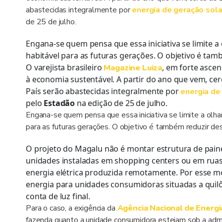
abastecidas integralmente por
energia de geração sola
de 25 de julho.
Engana-se quem pensa que essa iniciativa se limite 
habitável para as futuras gerações. O objetivo é tam
O varejista brasileiro
, em forte asce
Magazine Luiza
à economia sustentável. A partir do ano que vem, cer
País serão abastecidas integralmente por
energia de
pelo
Estadão
na edição de 25 de julho.
Engana-se quem pensa que essa iniciativa se limite a olh
para as futuras gerações. O objetivo é também reduzir de
O projeto do Magalu não é montar estrutura de painéi
unidades instaladas em shopping centers ou em ruas 
energia elétrica produzida remotamente. Por esse mo
energia para unidades consumidoras situadas a quil
conta de luz final.
Para o caso, a exigência da
Agência Nacional de Energia
fazenda quanto a unidade consumidora estejam sob a admi