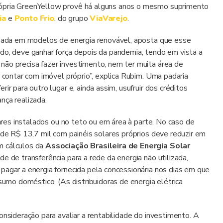
rópria GreenYellow provê há alguns anos o mesmo suprimento
ia
e
Ponto Frio
, do grupo
ViaVarejo
.
lizada em modelos de energia renovável, aposta que esse
do, deve ganhar força depois da pandemia, tendo em vista a
não precisa fazer investimento, nem ter muita área de
, contar com imóvel próprio”, explica Rubim. Uma padaria
ir para outro lugar e, ainda assim, usufruir dos créditos
nça realizada.
lares instalados ou no teto ou em área à parte. No caso de
 de R$ 13,7 mil com painéis solares próprios deve reduzir em
m cálculos da
Associação Brasileira de Energia Solar
e de transferência para a rede da energia não utilizada,
pagar a energia fornecida pela concessionária nos dias em que
sumo doméstico. (As distribuidoras de energia elétrica
onsideração para avaliar a rentabilidade do investimento. A