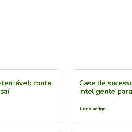
tentável: conta
Case de sucesso:
saí
inteligente par
Ler o artigo
→