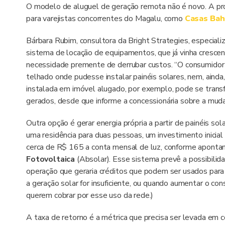
O modelo de aluguel de geração remota não é novo. A p
para varejistas concorrentes do Magalu, como
Casas Bah
Bárbara Rubim, consultora da Bright Strategies, especia
sistema de locação de equipamentos, que já vinha crescen
necessidade premente de derrubar custos. “O consumidor 
telhado onde pudesse instalar painéis solares, nem, ainda
instalada em imóvel alugado, por exemplo, pode se transfer
gerados, desde que informe a concessionária sobre a muda
Outra opção é gerar energia própria a partir de painéis so
uma residência para duas pessoas, um investimento inicial
cerca de R$ 165 a conta mensal de luz, conforme aponta
Fotovoltaica
(Absolar). Esse sistema prevê a possibilidad
operação que geraria créditos que podem ser usados para 
a geração solar for insuficiente, ou quando aumentar o con
querem cobrar por esse uso da rede.)
A taxa de retorno é a métrica que precisa ser levada em c