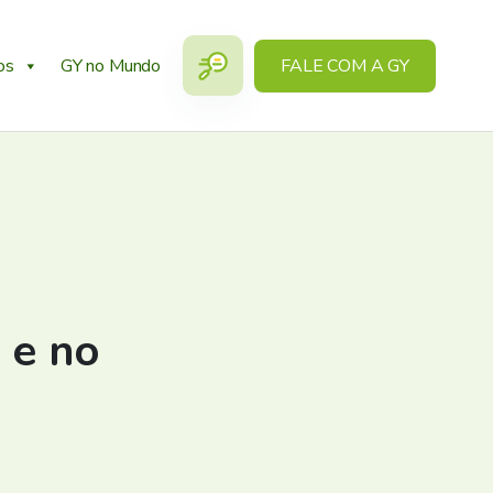
os
GY no Mundo
FALE COM A GY
 e no