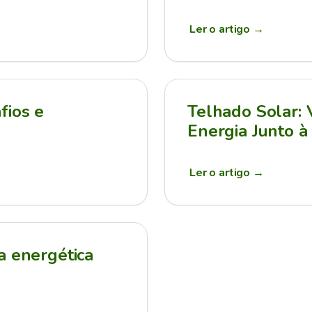
Ler o artigo
→
fios e
Telhado Solar:
Energia Junto à
Ler o artigo
→
a energética