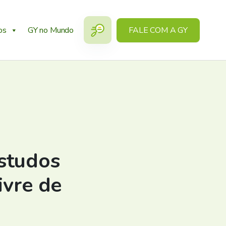
os
GY no Mundo
FALE COM A GY
studos
ivre de