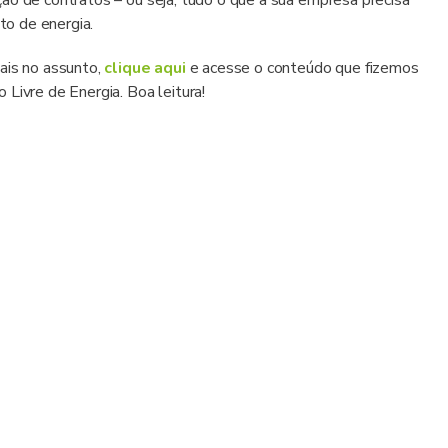
ão de contratos – ou seja, tudo o que a sua empresa precisa
o de energia.
ais no assunto,
clique aqui
e acesse o conteúdo que fizemos
Livre de Energia. Boa leitura!