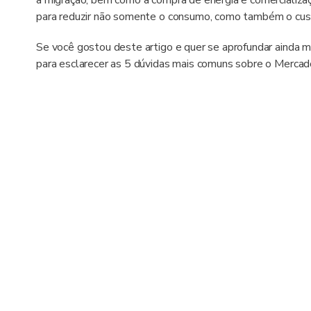
a migração, bem como a compra de energia e comercializaç
para reduzir não somente o consumo, como também o cust
Se você gostou deste artigo e quer se aprofundar ainda m
para esclarecer as 5 dúvidas mais comuns sobre o Mercado 