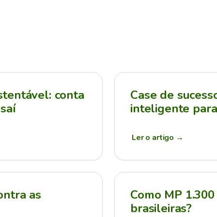
tentável: conta
Case de sucesso:
saí
inteligente par
Ler o artigo
→
ontra as
Como MP 1.300 
brasileiras?