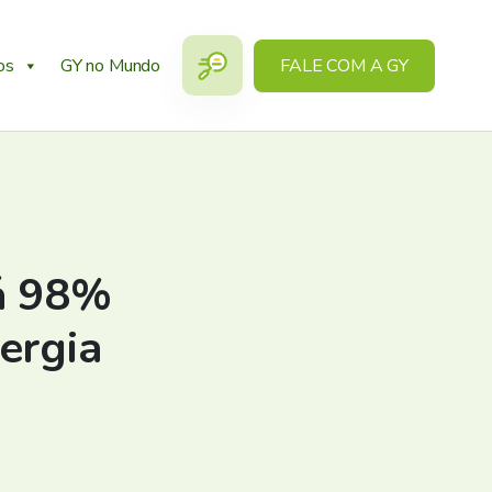
os
GY no Mundo
FALE COM A GY
rá 98%
ergia