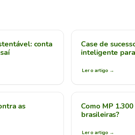
tentável: conta
Case de sucesso:
saí
inteligente par
Ler o artigo
→
ontra as
Como MP 1.300 
brasileiras?
Ler o artigo
→