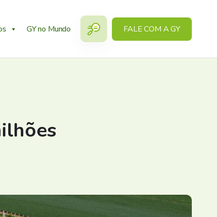
os
GY no Mundo
FALE COM A GY
ilhões