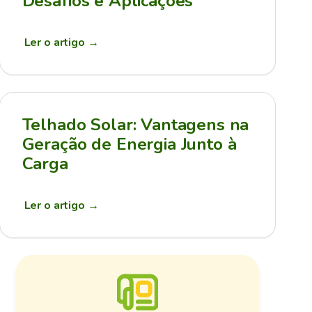
Desafios e Aplicações
Ler o artigo
→
Telhado Solar: Vantagens na
Geração de Energia Junto à
Carga
Ler o artigo
→