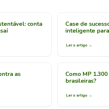
tentável: conta
Case de sucesso:
saí
inteligente par
Ler o artigo
→
ontra as
Como MP 1.300 
brasileiras?
Ler o artigo
→