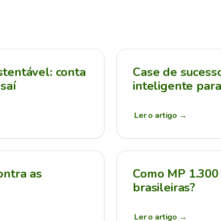
tentável: conta
Case de sucesso:
saí
inteligente par
Ler o artigo
→
ontra as
Como MP 1.300 
brasileiras?
Ler o artigo
→