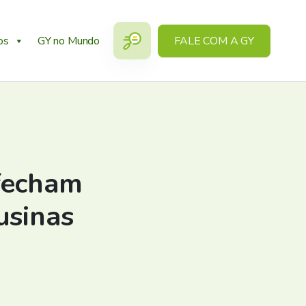
os
GY no Mundo
FALE COM A GY
fecham
usinas