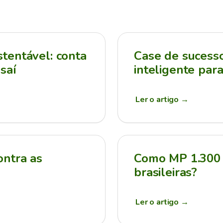
tentável: conta
Case de sucesso:
saí
inteligente par
Ler o artigo
→
ontra as
Como MP 1.300 
brasileiras?
Ler o artigo
→