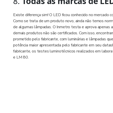
8.
Todas as marcas de LE
Existe diferença sim! O LED ficou conhecido no mercado c
Como se trata de um produto novo, ainda não temos norma
de algumas lâmpadas. O Inmetro testa e aprova apenas as
demais produtos não são certificados. Com isso, encontr
prometido pelo fabricante, com luminárias e lâmpadas que
potência maior apresentada pelo fabricante em seu datash
fabricante, os testes luminotécnicos realizados em labor
e LM 80.