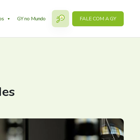
os
GY no Mundo
FALE COM A GY
des