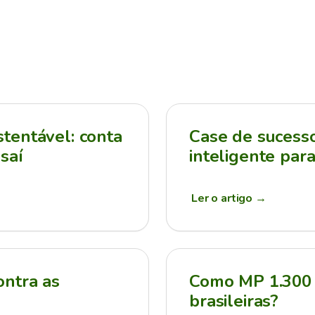
tentável: conta
Case de sucesso:
saí
inteligente par
Ler o artigo
→
ontra as
Como MP 1.300 
brasileiras?