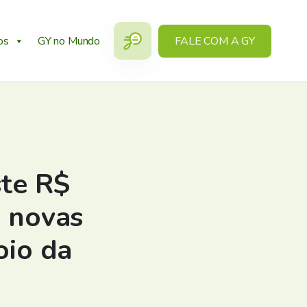
os
GY no Mundo
FALE COM A GY
ste R$
3 novas
oio da