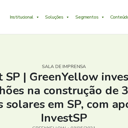
Institucional
Soluções
Segmentos
Conteúd
SALA DE IMPRENSA
t SP | GreenYellow inve
hões na construção de 
s solares em SP, com ap
InvestSP