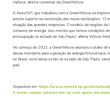
Varlese, diretor comercial da GreenYellow.
A InvestSP
,
que trabalhou com a GreenYellow na impleme
presta suporte na construção das novas instalações. “O r
atuação das grandes empresas. O modelo de negócio da Gr
consumo de energia. Isso mostra que temos condições de 
preocupação no estado de São Paulo”, afirma Wilson Mell
No começo de 2021, a GreenYellow anunciou o plano de in
desse montante para a geração de energia fotovoltaica. 
no Brasil, onze delas estão no estado de São Paulo, sen
país.
Disponível em:
https://www.investe.sp.gov.br/notici
3-novas-usinas-solares-em-sp-com-apoio-da-inves