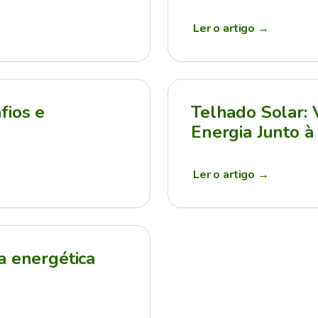
Ler o artigo
→
fios e
Telhado Solar:
Energia Junto à
Ler o artigo
→
a energética