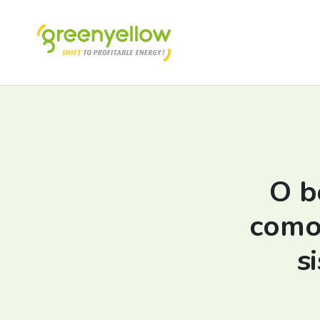
O b
como 
s