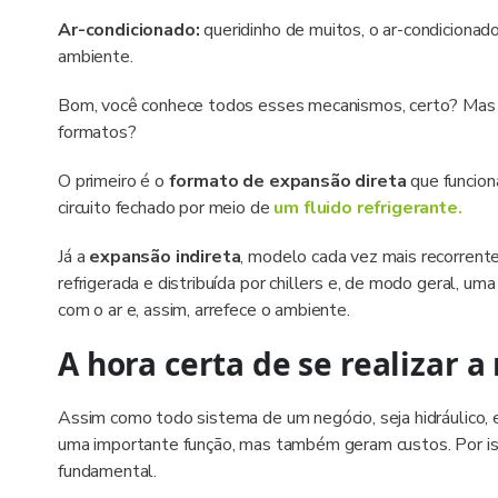
Ar-condicionado:
queridinho de muitos, o ar-condicionad
ambiente.
Bom, você conhece todos esses mecanismos, certo? Mas s
formatos?
O primeiro é o
formato de expansão direta
que funcion
circuito fechado por meio de
um fluido refrigerante.
Já a
expansão indireta
, modelo cada vez mais recorrente
refrigerada e distribuída por chillers e, de modo geral, u
com o ar e, assim, arrefece o ambiente.
A hora certa de se realizar 
Assim como todo sistema de um negócio, seja hidráulico, 
uma importante função, mas também geram custos. Por is
fundamental.