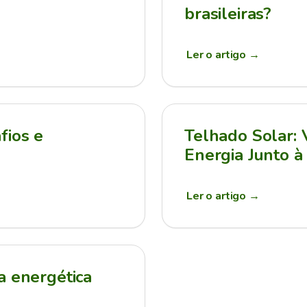
brasileiras?
Ler o artigo
→
fios e
Telhado Solar:
Energia Junto à
Ler o artigo
→
a energética