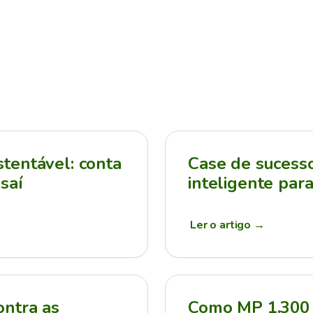
tentável: conta
Case de sucesso:
saí
inteligente par
Ler o artigo
→
ontra as
Como MP 1.300 