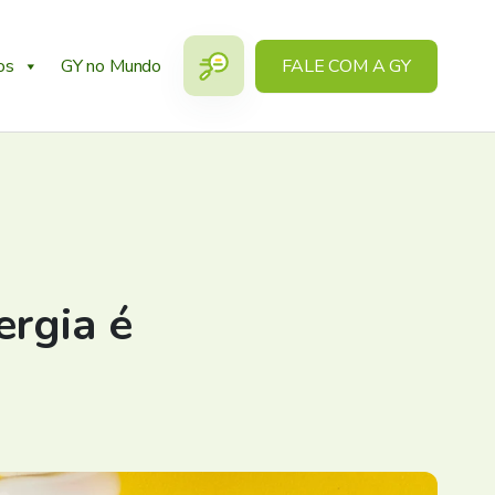
os
GY no Mundo
FALE COM A GY
ergia é