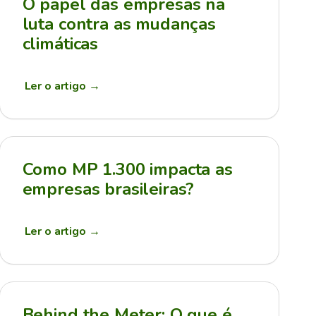
O papel das empresas na
luta contra as mudanças
climáticas
Ler o artigo
→
Como MP 1.300 impacta as
empresas brasileiras?
Ler o artigo
→
Behind the Meter: O que é,