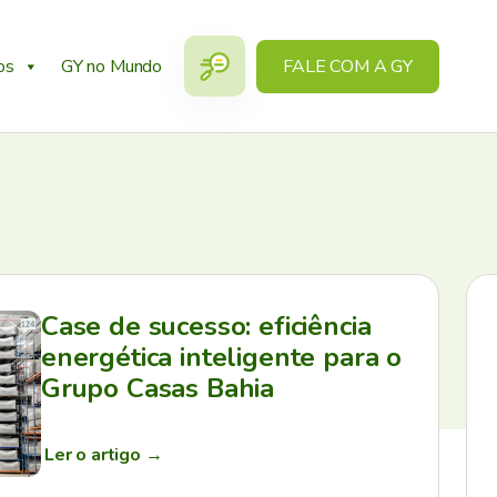
os
GY no Mundo
FALE COM A GY
Case de sucesso: eficiência
energética inteligente para o
Grupo Casas Bahia
Ler o artigo
→