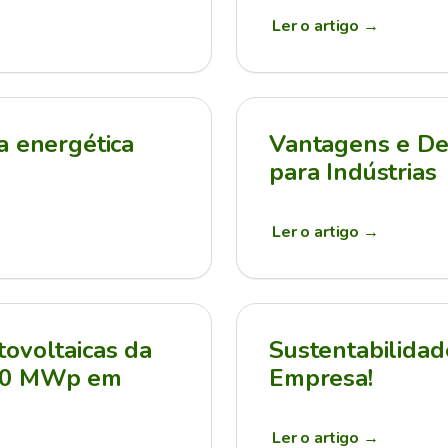
Ler o artigo
→
a energética
Vantagens e Des
para Indústrias
Ler o artigo
→
ovoltaicas da
Sustentabilidad
210 MWp em
Empresa!
Ler o artigo
→