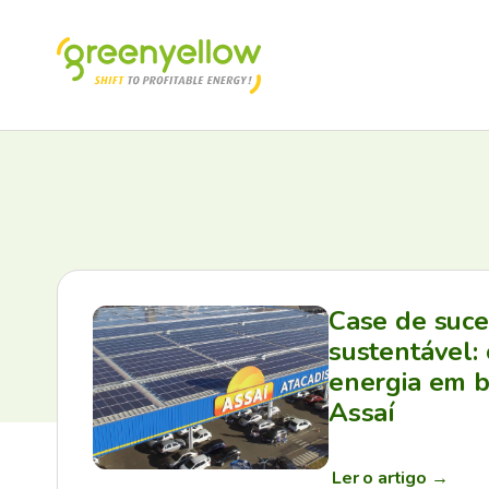
Case de suc
sustentável:
energia em b
Assaí
Ler o artigo
→