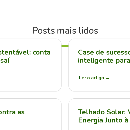
Posts mais lidos
tentável: conta
Case de sucesso:
saí
inteligente par
Ler o artigo
→
ontra as
Telhado Solar:
Energia Junto à