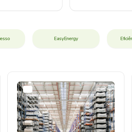
cesso
EasyEnergy
Eficiê