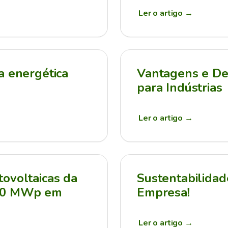
Ler o artigo
→
a energética
Vantagens e Des
para Indústrias
Ler o artigo
→
ovoltaicas da
Sustentabilidad
210 MWp em
Empresa!
Ler o artigo
→