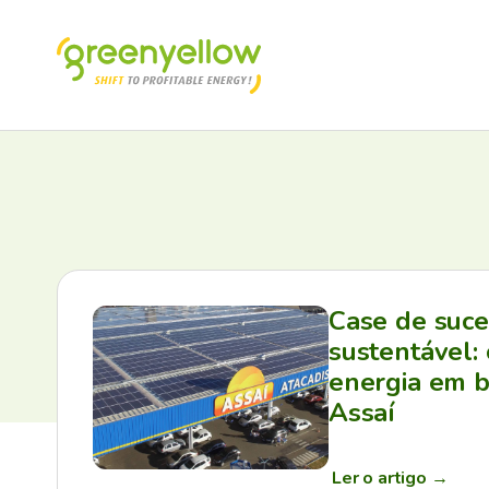
Case de suc
sustentável:
energia em b
Assaí
Ler o artigo
→