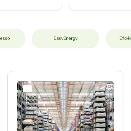
cesso
EasyEnergy
Eficiê