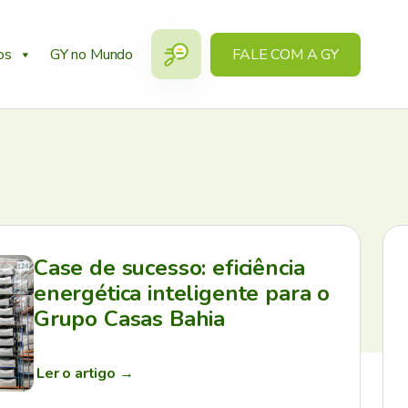
os
GY no Mundo
FALE COM A GY
Case de sucesso: eficiência
energética inteligente para o
Grupo Casas Bahia
Ler o artigo
→