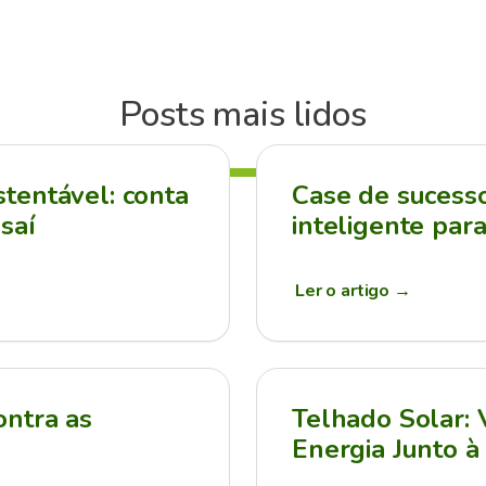
Posts mais lidos
tentável: conta
Case de sucesso:
saí
inteligente par
Ler o artigo
→
ontra as
Telhado Solar:
Energia Junto à