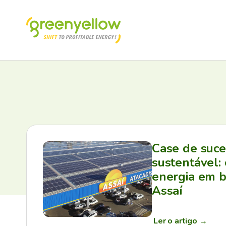
Case de suc
sustentável:
energia em b
Assaí
Ler o artigo
→