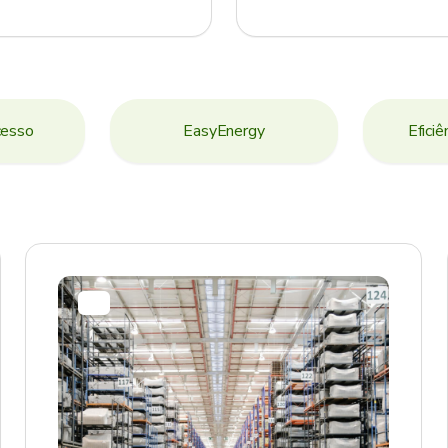
cesso
EasyEnergy
Eficiê