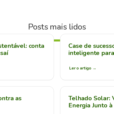
Posts mais lidos
tentável: conta
Case de sucesso:
saí
inteligente par
Ler o artigo
→
ontra as
Telhado Solar:
Energia Junto à