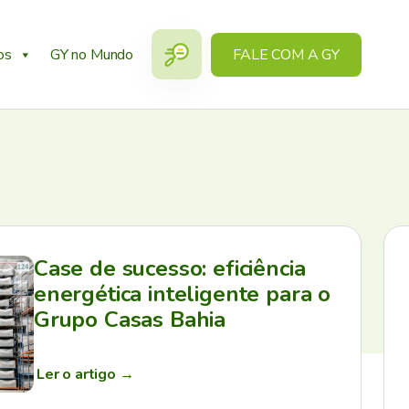
os
GY no Mundo
FALE COM A GY
Case de sucesso: eficiência
energética inteligente para o
Grupo Casas Bahia
Ler o artigo
→