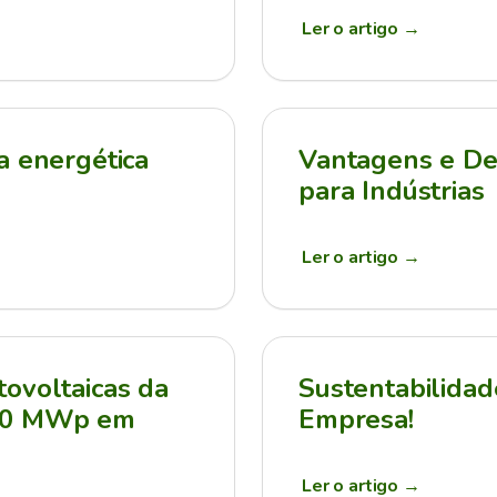
Ler o artigo
→
a energética
Vantagens e Des
para Indústrias
Ler o artigo
→
ovoltaicas da
Sustentabilidad
210 MWp em
Empresa!
Ler o artigo
→