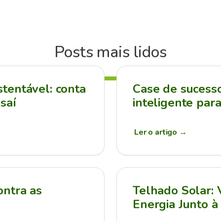
Posts mais lidos
tentável: conta
Case de sucesso:
saí
inteligente par
Ler o artigo
→
ontra as
Telhado Solar:
Energia Junto à