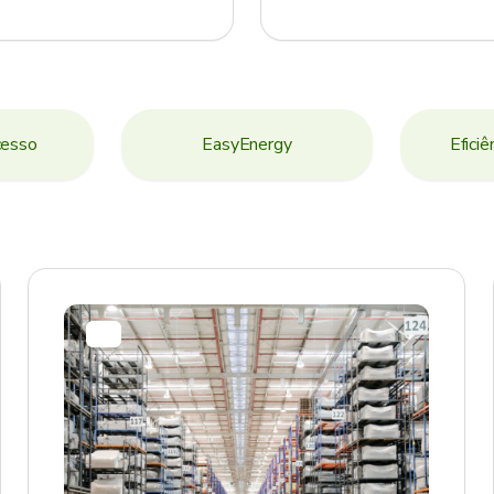
cesso
EasyEnergy
Eficiê