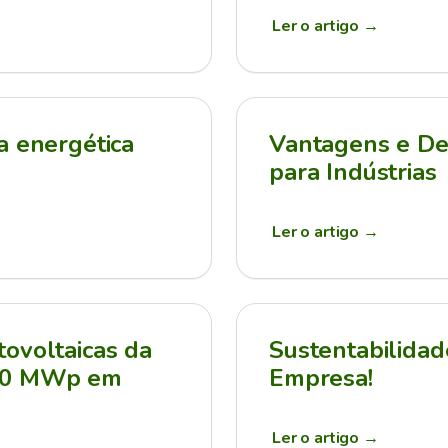
Ler o artigo
→
a energética
Vantagens e Des
para Indústrias
Ler o artigo
→
ovoltaicas da
Sustentabilidad
210 MWp em
Empresa!
Ler o artigo
→