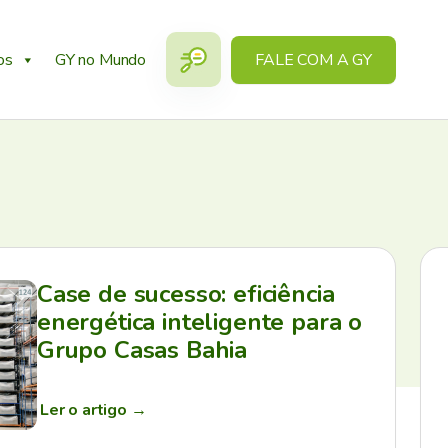
os
GY no Mundo
FALE COM A GY
Case de sucesso: eficiência
energética inteligente para o
Grupo Casas Bahia
Ler o artigo
→