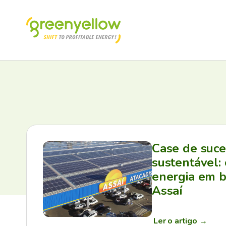
Case de suc
sustentável:
energia em b
Assaí
Ler o artigo
→