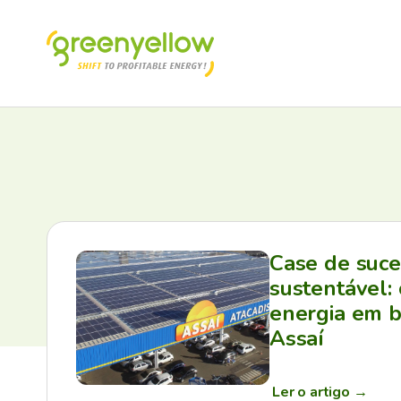
Case de suc
sustentável:
energia em b
Assaí
Ler o artigo
→