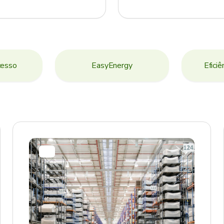
cesso
EasyEnergy
Eficiê