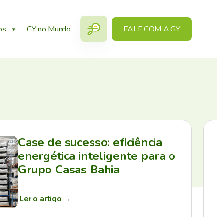
os
GY no Mundo
FALE COM A GY
Case de sucesso: eficiência
energética inteligente para o
Grupo Casas Bahia
Ler o artigo
→