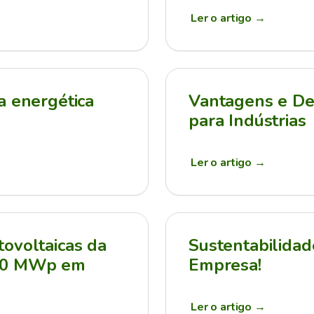
Ler o artigo
→
a energética
Vantagens e Des
para Indústrias
Ler o artigo
→
ovoltaicas da
Sustentabilidad
210 MWp em
Empresa!
Ler o artigo
→