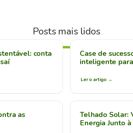
Posts mais lidos
tentável: conta
Case de sucesso:
saí
inteligente par
Ler o artigo
→
ontra as
Telhado Solar:
Energia Junto à